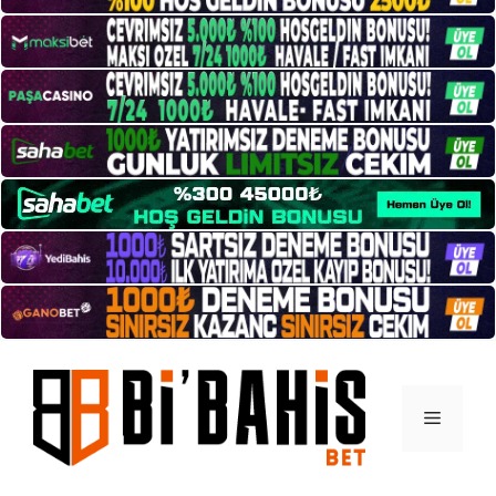
İçeriğe
atla
Menü