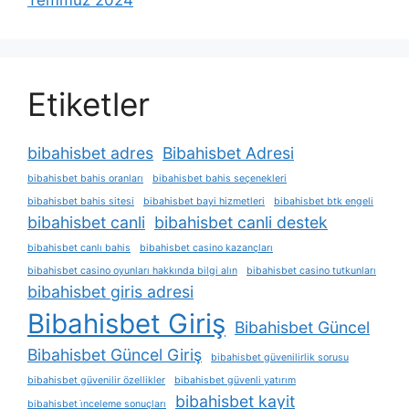
Temmuz 2024
Etiketler
bibahisbet adres
Bibahisbet Adresi
bibahisbet bahis oranları
bibahisbet bahis seçenekleri
bibahisbet bahis sitesi
bibahisbet bayi hizmetleri
bibahisbet btk engeli
bibahisbet canli
bibahisbet canli destek
bibahisbet canlı bahis
bibahisbet casino kazançları
bibahisbet casino oyunları hakkında bilgi alın
bibahisbet casino tutkunları
bibahisbet giris adresi
Bibahisbet Giriş
Bibahisbet Güncel
Bibahisbet Güncel Giriş
bibahisbet güvenilirlik sorusu
bibahisbet güvenilir özellikler
bibahisbet güvenli yatırım
bibahisbet kayit
bibahisbet i̇nceleme sonuçları