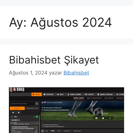
Ay:
Ağustos 2024
Bibahisbet Şikayet
Ağustos 1, 2024
yazar
Bibahisbet