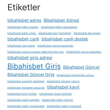
Etiketler
bibahisbet adres
Bibahisbet Adresi
bibahisbet bahis oranları
bibahisbet bahis seçenekleri
bibahisbet bahis sitesi
bibahisbet bayi hizmetleri
bibahisbet btk engeli
bibahisbet canli
bibahisbet canli destek
bibahisbet canlı bahis
bibahisbet casino kazançları
bibahisbet casino oyunları hakkında bilgi alın
bibahisbet casino tutkunları
bibahisbet giris adresi
Bibahisbet Giriş
Bibahisbet Güncel
Bibahisbet Güncel Giriş
bibahisbet güvenilirlik sorusu
bibahisbet güvenilir özellikler
bibahisbet güvenli yatırım
bibahisbet kayit
bibahisbet i̇nceleme sonuçları
bibahisbet kayıt twitter
bibahisbet lisans kontrolü
bibahisbet mobil bağlantı
bibahisbet mobil i̇letişim
bibahisbet mobil uygulamalar
bibahisbet mobil uyumluluk