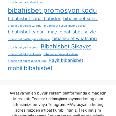
bibahisbet nadir özellikler
bibahisbet promosyon kodu
bibahisbet sanal bahisler
bibahisbet sitesi
bibahisbet sorunsuz giriş
bibahisbet sosyal medya adresi
bibahisbet tv canli maç
bibahisbet tv izle
bibahisbet whatsapp
bibahisbet twitter güncellemesi
Bibahisbet Şikayet
bibahisbet yeni oturum
bibahisbet şikayet kanalı
bibahisbet şikayet kutusu
kayit bibahisbet
bibahisbet şirket güvenilirliği
mobil bibahisbet
Avrasya'nın en büyük reklam platformunda olmak için
Microsoft Teams:
reklam@avrasyamarketing.com
adresimizden veya Telegram: @Avrasyamarketing
adresimizden irtibat kurabilirsiniz. (Tek iletişim
adreslerimiz teams / telegram ve mail adresimizdir.