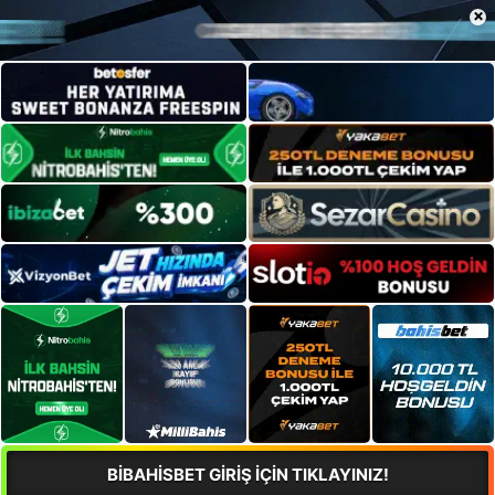
×
BİBAHİSBET GİRİŞ İÇİN TIKLAYINIZ!