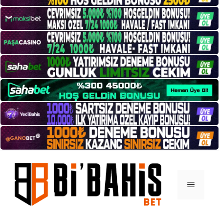
İçeriğe
atla
Menü