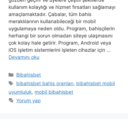
gözden geçirir ve üyelere çeşitli şekillerde
kullanım kolaylığı ve hizmet fırsatları sağlamayı
amaçlamaktadır. Çabalar, tüm bahis
meraklılarının kullanabileceği bir mobil
uygulamaya neden oldu. Program, bahisçilerin
herhangi bir sorun olmadan siteye ulaşmasını
çok kolay hale getirir. Program, Android veya
iOS işletim sistemlerini işleten cihazlar için …
Devamını oku
Kategoriler
Bibahisbet
Etiketler
bibahisbet bahis oranları
,
bibahisbet mobil
uyumluluk
,
mobil bibahisbet
Yorum yap