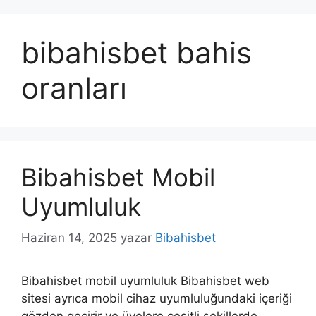
bibahisbet bahis
oranları
Bibahisbet Mobil
Uyumluluk
Haziran 14, 2025
yazar
Bibahisbet
Bibahisbet mobil uyumluluk Bibahisbet web
sitesi ayrıca mobil cihaz uyumluluğundaki içeriği