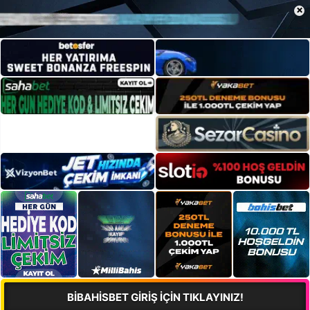
×
BİBAHİSBET GİRİŞ İÇİN TIKLAYINIZ!