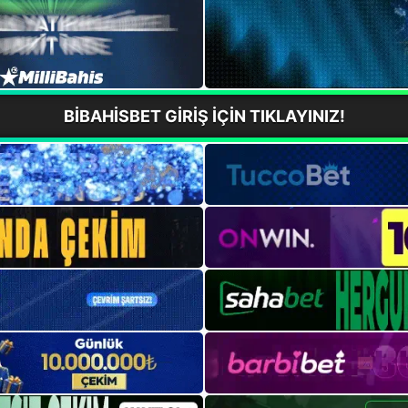
BİBAHİSBET GİRİŞ İÇİN TIKLAYINIZ!