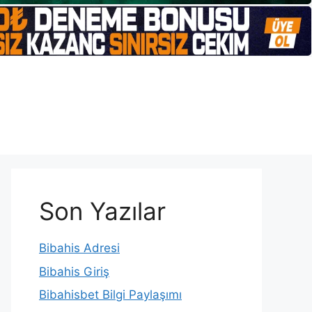
Son Yazılar
Bibahis Adresi
Bibahis Giriş
Bibahisbet Bilgi Paylaşımı