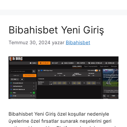
Bibahisbet Yeni Giriş
Temmuz 30, 2024
yazar
Bibahisbet
Bibahisbet Yeni Giriş özel koşullar nedeniyle
üyelerine özel fırsatlar sunarak neşelerini geri