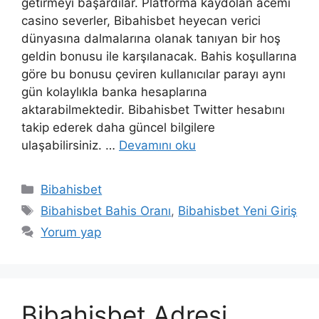
getirmeyi başardılar. Platforma kaydolan acemi
casino severler, Bibahisbet heyecan verici
dünyasına dalmalarına olanak tanıyan bir hoş
geldin bonusu ile karşılanacak. Bahis koşullarına
göre bu bonusu çeviren kullanıcılar parayı aynı
gün kolaylıkla banka hesaplarına
aktarabilmektedir. Bibahisbet Twitter hesabını
takip ederek daha güncel bilgilere
ulaşabilirsiniz. …
Devamını oku
Kategoriler
Bibahisbet
Etiketler
Bibahisbet Bahis Oranı
,
Bibahisbet Yeni Giriş
Yorum yap
Bibahisbet Adresi