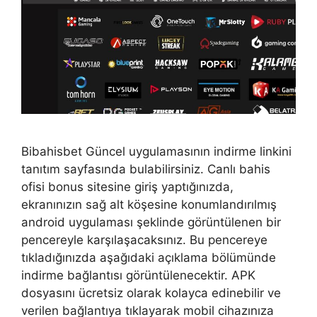
Bibahisbet Güncel uygulamasının indirme linkini
tanıtım sayfasında bulabilirsiniz. Canlı bahis
ofisi bonus sitesine giriş yaptığınızda,
ekranınızın sağ alt köşesine konumlandırılmış
android uygulaması şeklinde görüntülenen bir
pencereyle karşılaşacaksınız. Bu pencereye
tıkladığınızda aşağıdaki açıklama bölümünde
indirme bağlantısı görüntülenecektir. APK
dosyasını ücretsiz olarak kolayca edinebilir ve
verilen bağlantıya tıklayarak mobil cihazınıza