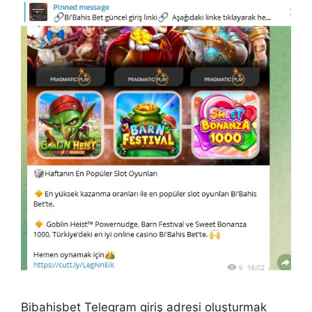
Bibahisbet Telegram giriş adresi oluşturmak