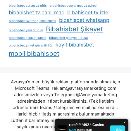
bibahisbet sorunsuz giriş
bibahisbet sosyal medya adresi
bibahisbet tv canli maç
bibahisbet tv izle
bibahisbet whatsapp
bibahisbet twitter güncellemesi
Bibahisbet Şikayet
bibahisbet yeni oturum
bibahisbet şikayet kanalı
bibahisbet şikayet kutusu
kayit bibahisbet
bibahisbet şirket güvenilirliği
mobil bibahisbet
Avrasya'nın en büyük reklam platformunda olmak için
Microsoft Teams:
reklam@avrasyamarketing.com
adresimizden veya Telegram: @Avrasyamarketing
adresimizden irtibat kurabilirsiniz. (Tek iletişim
adreslerimiz teams / telegram ve mail adresimizdir.
Harici hiçbir iletişim adresimiz bulunmamaktadır.
Lütfen itibar etmeyiniz.) Türkiye yasalarına göre 7258
sayılı kanun uyarınca yasa dışı bahis oynamanın