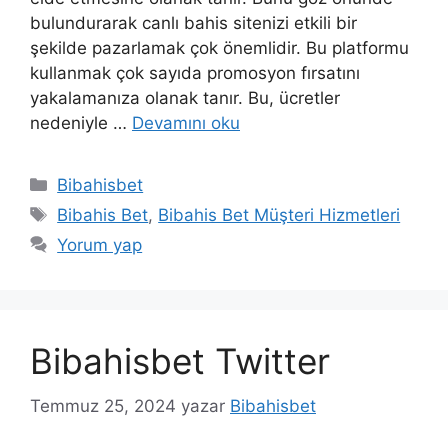
bulundurarak canlı bahis sitenizi etkili bir
şekilde pazarlamak çok önemlidir. Bu platformu
kullanmak çok sayıda promosyon fırsatını
yakalamanıza olanak tanır. Bu, ücretler
nedeniyle …
Devamını oku
Kategoriler
Bibahisbet
Etiketler
Bibahis Bet
,
Bibahis Bet Müşteri Hizmetleri
Yorum yap
Bibahisbet Twitter
Temmuz 25, 2024
yazar
Bibahisbet