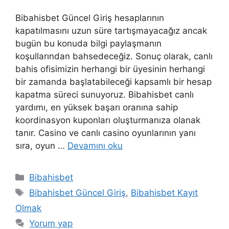
Bibahisbet Güncel Giriş hesaplarının
kapatılmasını uzun süre tartışmayacağız ancak
bugün bu konuda bilgi paylaşmanın
koşullarından bahsedeceğiz. Sonuç olarak, canlı
bahis ofisimizin herhangi bir üyesinin herhangi
bir zamanda başlatabileceği kapsamlı bir hesap
kapatma süreci sunuyoruz. Bibahisbet canlı
yardımı, en yüksek başarı oranına sahip
koordinasyon kuponları oluşturmanıza olanak
tanır. Casino ve canlı casino oyunlarının yanı
sıra, oyun …
Devamını oku
Kategoriler
Bibahisbet
Etiketler
Bibahisbet Güncel Giriş
,
Bibahisbet Kayıt
Olmak
Yorum yap