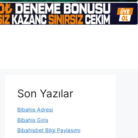
Son Yazılar
Bibahis Adresi
Bibahis Giriş
Bibahisbet Bilgi Paylaşımı