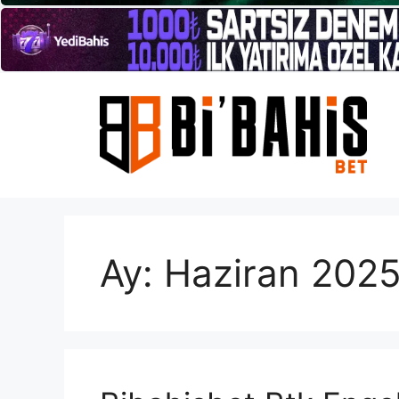
İçeriğe
atla
Ay:
Haziran 202