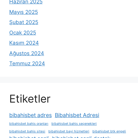
Haziran 2025
Mayıs 2025
Şubat 2025
Ocak 2025
Kasım 2024
Ağustos 2024
Temmuz 2024
Etiketler
bibahisbet adres
Bibahisbet Adresi
bibahisbet bahis oranları
bibahisbet bahis seçenekleri
bibahisbet bahis sitesi
bibahisbet bayi hizmetleri
bibahisbet btk engeli