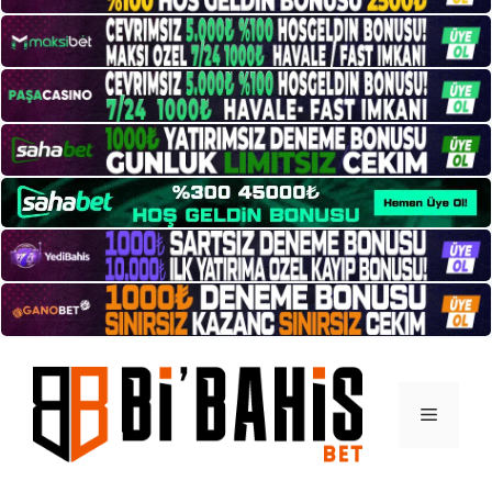
İçeriğe
atla
Menü