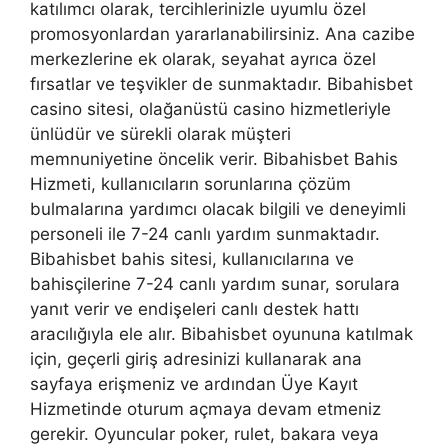
katılımcı olarak, tercihlerinizle uyumlu özel
promosyonlardan yararlanabilirsiniz. Ana cazibe
merkezlerine ek olarak, seyahat ayrıca özel
fırsatlar ve teşvikler de sunmaktadır. Bibahisbet
casino sitesi, olağanüstü casino hizmetleriyle
ünlüdür ve sürekli olarak müşteri
memnuniyetine öncelik verir. Bibahisbet Bahis
Hizmeti, kullanıcıların sorunlarına çözüm
bulmalarına yardımcı olacak bilgili ve deneyimli
personeli ile 7-24 canlı yardım sunmaktadır.
Bibahisbet bahis sitesi, kullanıcılarına ve
bahisçilerine 7-24 canlı yardım sunar, sorulara
yanıt verir ve endişeleri canlı destek hattı
aracılığıyla ele alır. Bibahisbet oyununa katılmak
için, geçerli giriş adresinizi kullanarak ana
sayfaya erişmeniz ve ardından Üye Kayıt
Hizmetinde oturum açmaya devam etmeniz
gerekir. Oyuncular poker, rulet, bakara veya