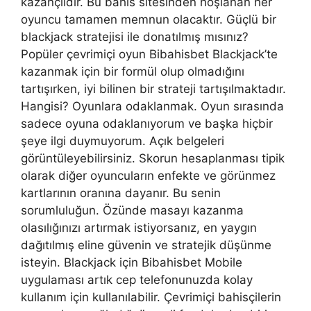
kazançlıdır. Bu bahis sitesinden hoşlanan her
oyuncu tamamen memnun olacaktır. Güçlü bir
blackjack stratejisi ile donatılmış mısınız?
Popüler çevrimiçi oyun Bibahisbet Blackjack’te
kazanmak için bir formül olup olmadığını
tartışırken, iyi bilinen bir strateji tartışılmaktadır.
Hangisi? Oyunlara odaklanmak. Oyun sırasında
sadece oyuna odaklanıyorum ve başka hiçbir
şeye ilgi duymuyorum. Açık belgeleri
görüntüleyebilirsiniz. Skorun hesaplanması tipik
olarak diğer oyuncuların enfekte ve görünmez
kartlarının oranına dayanır. Bu senin
sorumluluğun. Özünde masayı kazanma
olasılığınızı artırmak istiyorsanız, en yaygın
dağıtılmış eline güvenin ve stratejik düşünme
isteyin. Blackjack için Bibahisbet Mobile
uygulaması artık cep telefonunuzda kolay
kullanım için kullanılabilir. Çevrimiçi bahisçilerin