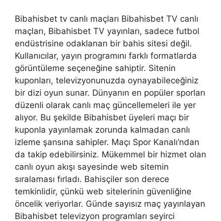
Bibahisbet tv canlı maçları Bibahisbet TV canlı
maçları, Bibahisbet TV yayınları, sadece futbol
endüstrisine odaklanan bir bahis sitesi değil.
Kullanıcılar, yayın programını farklı formatlarda
görüntüleme seçeneğine sahiptir. Sitenin
kuponları, televizyonunuzda oynayabileceğiniz
bir dizi oyun sunar. Dünyanın en popüler sporları
düzenli olarak canlı maç güncellemeleri ile yer
alıyor. Bu şekilde Bibahisbet üyeleri maçı bir
kuponla yayınlamak zorunda kalmadan canlı
izleme şansına sahipler. Maçı Spor Kanalı’ndan
da takip edebilirsiniz. Mükemmel bir hizmet olan
canlı oyun akışı sayesinde web sitemin
sıralaması fırladı. Bahisçiler son derece
temkinlidir, çünkü web sitelerinin güvenliğine
öncelik veriyorlar. Günde sayısız maç yayınlayan
Bibahisbet televizyon programları seyirci