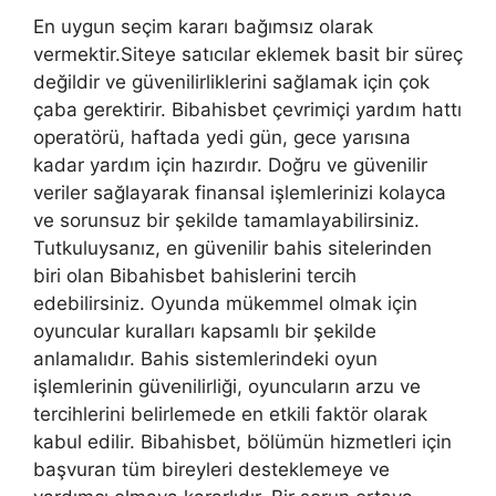
En uygun seçim kararı bağımsız olarak
vermektir.Siteye satıcılar eklemek basit bir süreç
değildir ve güvenilirliklerini sağlamak için çok
çaba gerektirir. Bibahisbet çevrimiçi yardım hattı
operatörü, haftada yedi gün, gece yarısına
kadar yardım için hazırdır. Doğru ve güvenilir
veriler sağlayarak finansal işlemlerinizi kolayca
ve sorunsuz bir şekilde tamamlayabilirsiniz.
Tutkuluysanız, en güvenilir bahis sitelerinden
biri olan Bibahisbet bahislerini tercih
edebilirsiniz. Oyunda mükemmel olmak için
oyuncular kuralları kapsamlı bir şekilde
anlamalıdır. Bahis sistemlerindeki oyun
işlemlerinin güvenilirliği, oyuncuların arzu ve
tercihlerini belirlemede en etkili faktör olarak
kabul edilir. Bibahisbet, bölümün hizmetleri için
başvuran tüm bireyleri desteklemeye ve