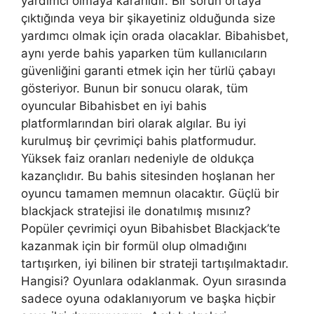
yardımcı olmaya kararlıdır. Bir sorun ortaya
çıktığında veya bir şikayetiniz olduğunda size
yardımcı olmak için orada olacaklar. Bibahisbet,
aynı yerde bahis yaparken tüm kullanıcıların
güvenliğini garanti etmek için her türlü çabayı
gösteriyor. Bunun bir sonucu olarak, tüm
oyuncular Bibahisbet en iyi bahis
platformlarından biri olarak algılar. Bu iyi
kurulmuş bir çevrimiçi bahis platformudur.
Yüksek faiz oranları nedeniyle de oldukça
kazançlıdır. Bu bahis sitesinden hoşlanan her
oyuncu tamamen memnun olacaktır. Güçlü bir
blackjack stratejisi ile donatılmış mısınız?
Popüler çevrimiçi oyun Bibahisbet Blackjack’te
kazanmak için bir formül olup olmadığını
tartışırken, iyi bilinen bir strateji tartışılmaktadır.
Hangisi? Oyunlara odaklanmak. Oyun sırasında
sadece oyuna odaklanıyorum ve başka hiçbir