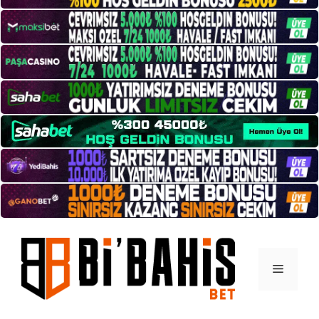
İçeriğe
atla
Menü