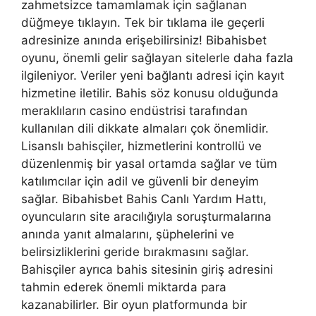
zahmetsizce tamamlamak için sağlanan
düğmeye tıklayın. Tek bir tıklama ile geçerli
adresinize anında erişebilirsiniz! Bibahisbet
oyunu, önemli gelir sağlayan sitelerle daha fazla
ilgileniyor. Veriler yeni bağlantı adresi için kayıt
hizmetine iletilir. Bahis söz konusu olduğunda
meraklıların casino endüstrisi tarafından
kullanılan dili dikkate almaları çok önemlidir.
Lisanslı bahisçiler, hizmetlerini kontrollü ve
düzenlenmiş bir yasal ortamda sağlar ve tüm
katılımcılar için adil ve güvenli bir deneyim
sağlar. Bibahisbet Bahis Canlı Yardım Hattı,
oyuncuların site aracılığıyla soruşturmalarına
anında yanıt almalarını, şüphelerini ve
belirsizliklerini geride bırakmasını sağlar.
Bahisçiler ayrıca bahis sitesinin giriş adresini
tahmin ederek önemli miktarda para
kazanabilirler. Bir oyun platformunda bir