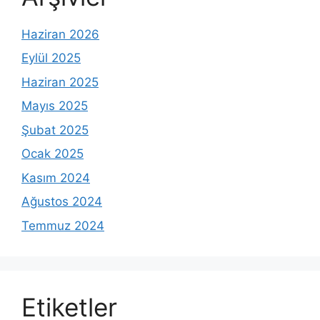
Haziran 2026
Eylül 2025
Haziran 2025
Mayıs 2025
Şubat 2025
Ocak 2025
Kasım 2024
Ağustos 2024
Temmuz 2024
Etiketler