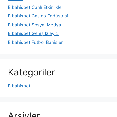
Bibahisbet Canlı Etkinlikler
Bibahisbet Casino Endüstrisi
Bibahisbet Sosyal Medya
Bibahisbet Geniş İzleyici
Bibahisbet Futbol Bahisleri
Kategoriler
Bibahisbet
Arşivler