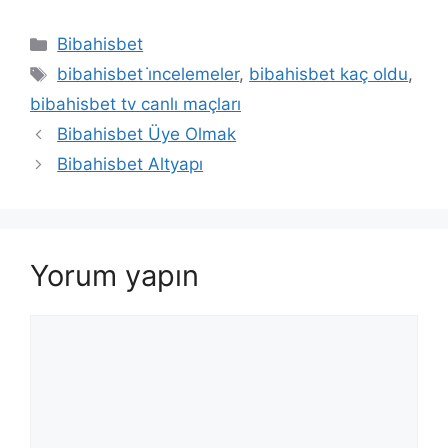
Kategoriler
Bibahisbet
Etiketler
bibahisbet i̇ncelemeler
,
bibahisbet kaç oldu
,
bibahisbet tv canlı maçları
Bibahisbet Üye Olmak
Bibahisbet Altyapı
Yorum yapın
Yorum