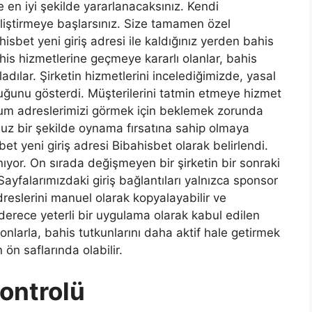
ne en iyi şekilde yararlanacaksınız. Kendi
eliştirmeye başlarsınız. Size tamamen özel
et yeni giriş adresi ile kaldığınız yerden bahis
his hizmetlerine geçmeye kararlı olanlar, bahis
dılar. Şirketin hizmetlerini incelediğimizde, yasal
uğunu gösterdi. Müşterilerini tatmin etmeye hizmet
m adreslerimizi görmek için beklemek zorunda
uz bir şekilde oynama fırsatına sahip olmaya
bet yeni giriş adresi Bibahisbet olarak belirlendi.
ıyor. On sırada değişmeyen bir şirketin bir sonraki
Sayfalarımızdaki giriş bağlantıları yalnızca sponsor
adreslerini manuel olarak kopyalayabilir ve
n derece yeterli bir uygulama olarak kabul edilen
nlarla, bahis tutkunlarını daha aktif hale getirmek
ön saflarında olabilir.
ontrolü