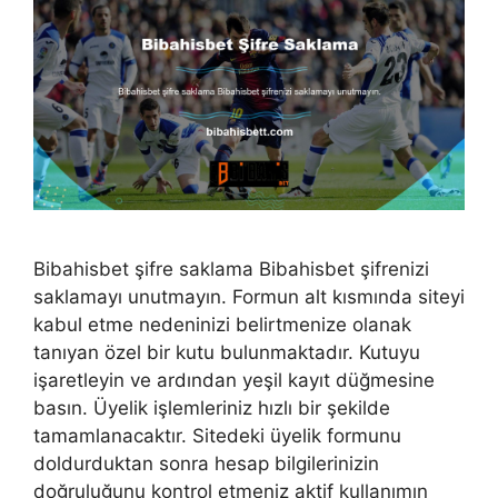
Bibahisbet şifre saklama Bibahisbet şifrenizi
saklamayı unutmayın. Formun alt kısmında siteyi
kabul etme nedeninizi belirtmenize olanak
tanıyan özel bir kutu bulunmaktadır. Kutuyu
işaretleyin ve ardından yeşil kayıt düğmesine
basın. Üyelik işlemleriniz hızlı bir şekilde
tamamlanacaktır. Sitedeki üyelik formunu
doldurduktan sonra hesap bilgilerinizin
doğruluğunu kontrol etmeniz aktif kullanımın