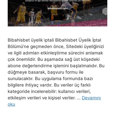
Bibahisbet üyelik i̇ptali Bibahisbet Üyelik İptal
Bölümü’ne geçmeden önce, Sitedeki üyeliğinizi
ve ilgili adımları etkinleştirme sürecini anlamak
çok önemlidir. Bu aşamada sağ üst köşedeki
abone değerlendirme işlemini başlatmalıdır. Bu
düğmeye basarak, başvuru formu ile
sunulacaktır. Bu uygulama formunda bazı
bilgilere ihtiyaç vardır. Bu veriler üç farklı
kategoride incelenebilir: kullanıcı verileri,
etkileşim verileri ve kişisel veriler. …
Devamını
oku