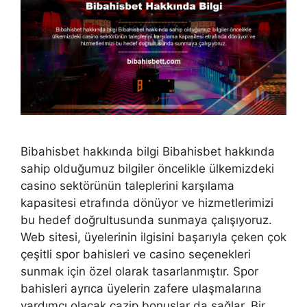
Bibahisbet hakkında bilgi Bibahisbet hakkında
sahip olduğumuz bilgiler öncelikle ülkemizdeki
casino sektörünün taleplerini karşılama
kapasitesi etrafında dönüyor ve hizmetlerimizi
bu hedef doğrultusunda sunmaya çalışıyoruz.
Web sitesi, üyelerinin ilgisini başarıyla çeken çok
çeşitli spor bahisleri ve casino seçenekleri
sunmak için özel olarak tasarlanmıştır. Spor
bahisleri ayrıca üyelerin zafere ulaşmalarına
yardımcı olacak cazip bonuslar da sağlar. Bir …