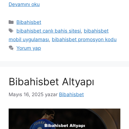
Devamını oku
Kategoriler
Bibahisbet
Etiketler
bibahisbet canlı bahis sitesi
,
bibahisbet
mobil uygulaması
,
bibahisbet promosyon kodu
Yorum yap
Bibahisbet Altyapı
Mayıs 16, 2025
yazar
Bibahisbet